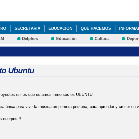
Pasar al
contenido
principal
TRO
SECRETARÍA
EDUCACIÓN
QUÉ HACEMOS
INFÓRMA
LM
Delphos
Educación
Cultura
Depor
CCIÓN 2024-2028
PROYECTO ESCOLAR SALUDABLE
PROYECT
LAS PALABRAS
UNIVERSO DE LAS PALABRAS
UNIVERSO DE L
LAS PALABRAS
UNIVERSO DE LAS PALABRAS
UNIVERSO DE L
to Ubuntu
Proyectos en los que estamos inmersos es UBUNTU.
ia única para vivir la música en primera persona, para aprender y crecer en v
 cuerpos!!!