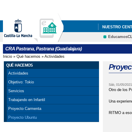
NUESTRO CEN
EducamosC
PROYECTO DIRE
CRA Pastrana, Pastrana (Guadalajara)
UNIVERSO DE 
Inicio
»
Qué hacemos
»
Actividades
Se encuentra usted aquí
UNIVERSO DE 
Proyec
QUÉ HACEMOS
Actividades
Objetivo: Tokio
Sáb, 01/05/2021
Otro de los 
Servicios
Trabajando en Infantil
Una experienc
Proyecto Carmenta
RITMO a esos
Proyecto Ubuntu